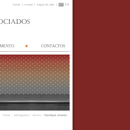
home
|
e-mail
|
mapa do site
|
PT
EN
AMENTO
CONTACTOS
home
::
advogados
::
sócios
::
henrique chaves