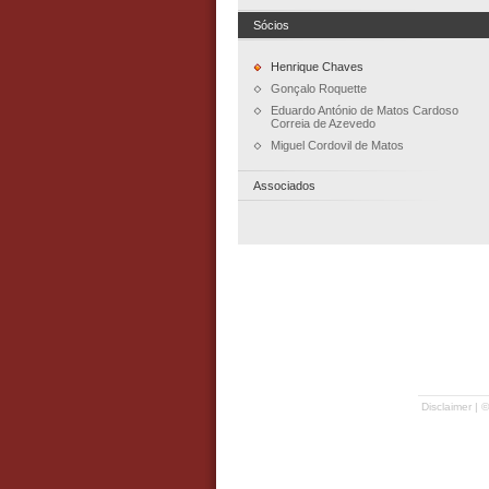
Sócios
Henrique Chaves
Gonçalo Roquette
Eduardo António de Matos Cardoso
Correia de Azevedo
Miguel Cordovil de Matos
Associados
Disclaimer
| ©