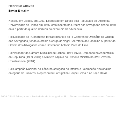
Henrique Chaves
Enviar E-mail »
Nasceu em Lisboa, em 1951. Licenciado em Direito pela Faculdade de Direito da
Universidade de Lisboa em 1975, está inscrito na Ordem dos Advogados desde 1979
data a partir da qual se dedicou ao exercício da advocacia.
Foi Delegado ao I Congresso Extraordinário e ao III Congresso Ordinário da Ordem
dos Advogados, tendo exercido o cargo de Vogal Secretário do Conselho Superior da
Ordem dos Advogados com o Bastonário António Pires de Lima.
Foi Vereador da Câmara Municipal de Lisboa (1974-1975), Deputado na Assembleia
da República (1999-2004) e Ministro Adjunto do Primeiro Ministro no XVI Governo
Constitucional (2004).
Foi Campeão Nacional de Ténis na categoria de Infantis e Bicampeão Nacional na
categoria de Juniores. Representou Portugal na Coupe Galea e na Taça Davis.
 2009 CRMA Advogados - Sociedade de Advogados, R.L. Todos os direitos reservados. Created